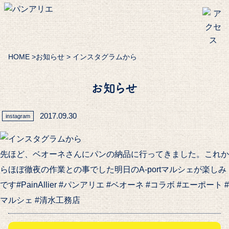
HOME
>
お知らせ
> インスタグラムから
お知らせ
2017.09.30
instagram
先ほど、ベオーネさんにパンの納品に行ってきました。これか
らほぼ徹夜の作業との事でした明日のA-portマルシェが楽しみ
です#PainAllier #パンアリエ #ベオーネ #コラボ #エーポート #
マルシェ #清水工務店