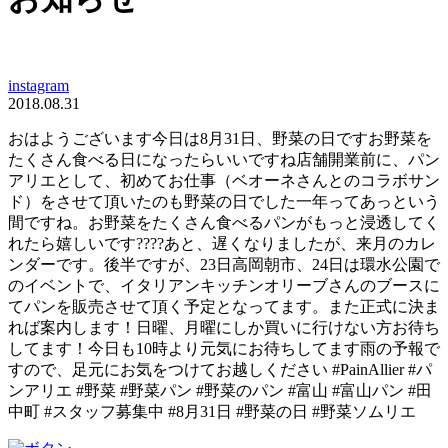
instagram
2018.08.31
おはようございます今日は8月31日、野菜の日ですお野菜を
たくさん食べる日になったらいいですね店舗開業前に、パン
アリエとして、初めてお仕事（ベオーネさんとのコラボサン
ド）をさせて頂いたのも野菜の日でした一年ってあっという
間ですね。お野菜をたくさん食べるパンがもっと浸透してく
れたら嬉しいです????あと、遅くなりましたが、来月のカレ
ンダーです。後半ですが、23日高岡朝市、24日は環水公園で
のイベントで、イタリアンキッチンオリーブさんのブースに
てパンを販売させて頂く予定となってます。また正式に決ま
れば案内します！日曜、月曜にしか買いに行けない方お待ち
してます！今日も10時より元気にお待ちしてます雨の予報で
すので、足元にお気をつけてお越しください #PainAllier #パ
ンアリエ #野菜 #野菜パン #野菜のパン #富山 #富山パン #田
中町 #スタッフ募集中 #8月31日 #野菜の日 #野菜ソムリエ