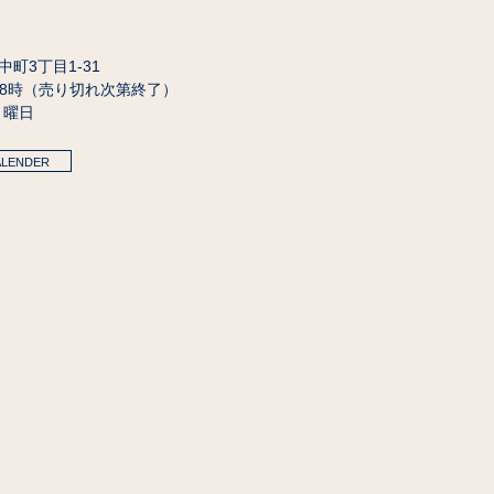
田中町3丁目1-31
18時（売り切れ次第終了）
月曜日
ALENDER