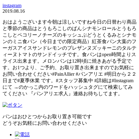
instagram
2019.08.16
おはようございます今朝は涼しいですね今日の日替わり商品
と季節の商品はとうもろこしのぱんシナモンロールとうもろ
こしとペコリーノチーズのキッシュぶどうとくるみとシナモ
ンのミニ食パン（今日までの限定商品）紅茶食パン大葉のフ
ーガスアイスサンドレモンのブレザンヌズッキーニのタルテ
ィーヌトマトのサンドイッチです。食パンはopen時間よりス
ライス出来ます。メロンパンは12時頃に焼きあがる予定で
す。お1つより、ご予約、お取り置き出来ますのでお気軽に
お問い合わせください#PainAllier #パンアリエ #明日から２２
日まで#夏季休業 です。#スタッフ募集中 #詳細は#Instagram
にて →のかっこ内のワードをハッシュタグにて検索してみ
てください 『パンアリエ求人』連絡お待ちしてます。
パンはおひとつからお取り置き可能です
どうぞお気軽にお問い合わせください