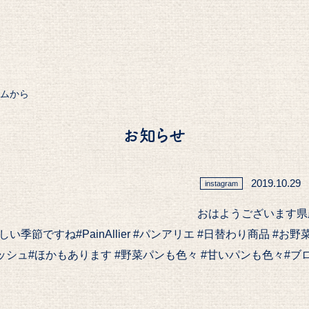
ラムから
お知らせ
2019.10.29
instagram
おはようございます県
季節ですね#PainAllier #パンアリエ #日替わり商品 #お
ッシュ#ほかもあります #野菜パンも色々 #甘いパンも色々#