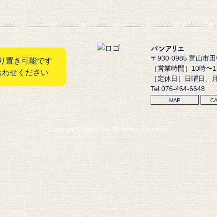
パンアリエ
〒930-0985 富山市
り置き可能です
［営業時間］10時〜
合わせください
［定休日］日曜日、
Tel.076-464-6648
MAP
C
Copyright © PainAllier All Rights Reserved.