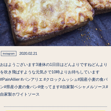
2020.02.21
instagram
おはようございます3連休の1日目はどんより️ですねどんより
を吹き飛ばすような元気さで10時よりお待ちしています
#PainAllier #パンアリエ #クロックムッシュ#国産小麦の食パ
ン#県産小麦の食パン#使ってます#自家製ベシャメルソース#
自家製ホワイトソース