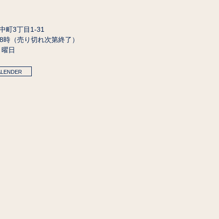
田中町3丁目1-31
18時（売り切れ次第終了）
月曜日
ALENDER