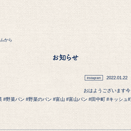
ラムから
お知らせ
2022.01.22
instagram
おはようございます️
リエ #野菜 #野菜パン #野菜のパン #富山 #富山パン #田中町 #キッ