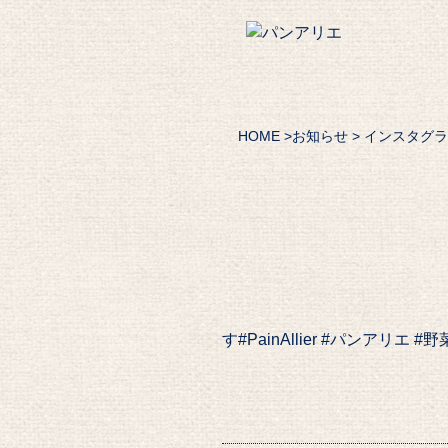
HOME
>
お知らせ
> インスタグ
す️#PainAllier #パンア