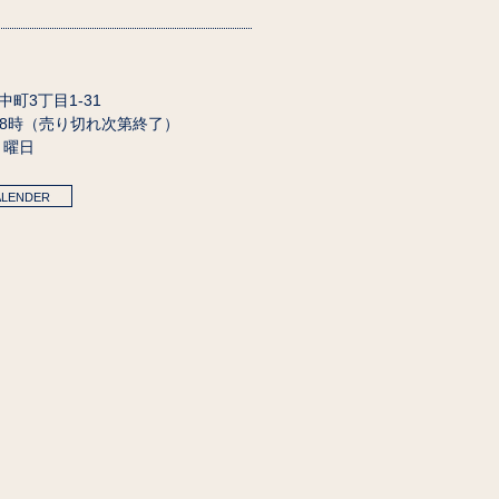
田中町3丁目1-31
18時（売り切れ次第終了）
月曜日
ALENDER