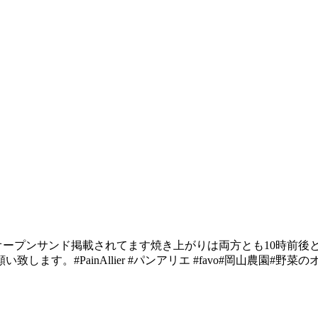
のオープンサンド掲載されてます️焼き上がりは両方とも10時前
す。#PainAllier #パンアリエ #favo#岡山農園#野菜の