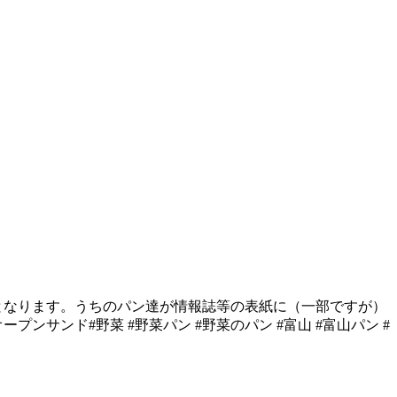
後となります。うちのパン達が情報誌等の表紙に（一部ですが）
オープンサンド#野菜 #野菜パン #野菜のパン #富山 #富山パン #