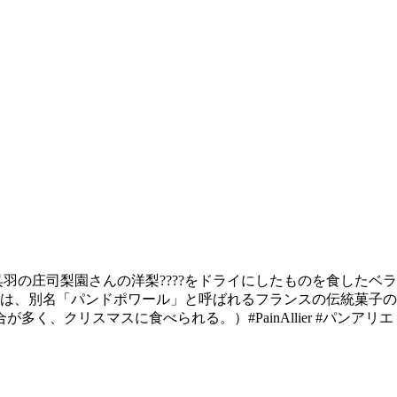
️呉羽の庄司梨園さんの洋梨????をドライにしたものを食した
cka)とは、別名「パンドポワール」と呼ばれるフランスの伝統
、クリスマスに食べられる。）#PainAllier #パンアリエ