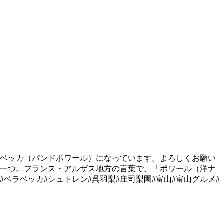
ベラベッカ（パンドポワール）になっています。よろしくお願い
菓子の一つ。フランス・アルザス地方の言葉で、「ポワール（洋ナ
 #ベラベッカ#シュトレン#呉羽梨#庄司梨園#富山#富山グルメ#