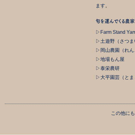
ます。
旬を運んでくる農家
Farm Stand 
土遊野（さつま
岡山農園（れん
地場もん屋
泰栄農研
大平園芸（とま
この他にも