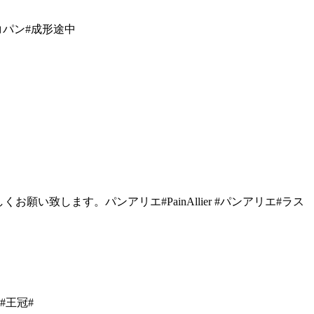
ョコパン#成形途中
致します。パンアリエ#PainAllier #パンアリエ#ラス
#王冠#