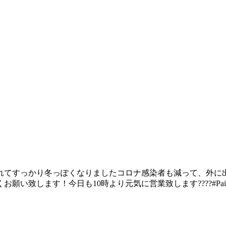
れてすっかり冬っぽくなりました️コロナ感染者も減って、外
します！今日も10時より元気に営業致します????#PainAll