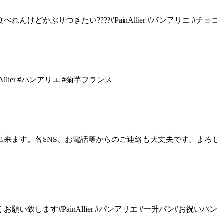
どかぶりつきたい????#PainAllier #パンアリエ #チ
lier #パンアリエ #菊芋フランス
ます。各SNS、お電話等からのご連絡も大丈夫です。よろしくお願い
致します#PainAllier #パンアリエ #一升パン#お祝いパン