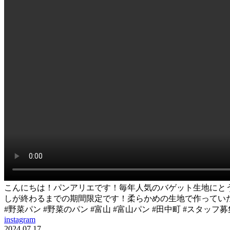
こんにちは！パンアリエです！毎年人気のバゲット生地にとう
しが終わるまでの期間限定です！柔らかめの生地で作っていた日鷲農
#野菜パン #野菜のパン #富山 #富山パン #田中町 #スタッフ
instagram
2024.07.17