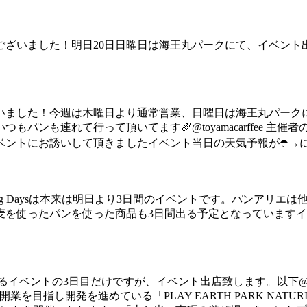
ございました！明日20日日曜日は海王丸パークにて、イベント
た！今週は木曜日より通常営業、日曜日は海王丸パークにてイベント
ンも連れて行って頂いてます🥖@toyamacarffee 主
にお誘いして頂きましたイベント当日の天気予報が☂️→️になってい
to Naturing Daysは本来は明日より3日間のイベントです。
麦を使ったパンを使った商品も3日間出る予定となっています
の3日目だけですが、イベント出店致します。以下@play_earth_p
の開業を目指し開発を進めている「PLAY EARTH PARK NATU