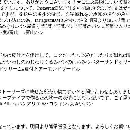
ています。ありがとうございます！★ご注文期限について基本
について、InstagramDMご注文可能︎店頭でのご注文は受付の
能ですが、発送中の多少の変形、文字擦れをご承知の場合のみ
ル防止の為、InstagramDM以外やご注文期限より短い期
 #パン屋めぐり#パン屋巡り#野菜 #野菜パン #野菜のパン 
小麦#富山 #富山パン
ードルは皮付きを使用して、コクだったり深みだったりが出れば
んかいわしのねじねじくるみパンのはちみつバターサンドオリーブ
#アーモンドクリーム#皮付きアーモンドプードル
🥖ストーリーズに載せた所売り物ですか？と問い合わせもありま
クープナイフで作るため均一の表情にはならないです、ご了承
lier #パンアリエ #ハロウィン#大きいパン
ています。明日より通常営業となります。よろしくお願いいたします。