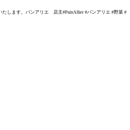
パンアリエ 店主#PainAllier #パンアリエ #野菜 #