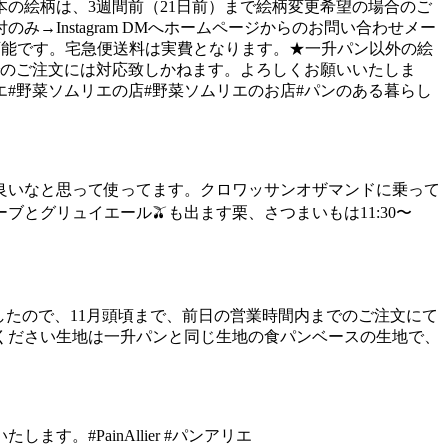
の絵柄は、3週間前（21日前）まで絵柄変更希望の場合のご
み→Instagram DMへ︎ホームページからのお問い合わせメー
可能です。宅急便送料は実費となります。★一升パン以外の絵
間でのご注文には対応致しかねます。よろしくお願いいたしま
#野菜ソムリエ#野菜ソムリエの店#野菜ソムリエのお店#パンのある暮らし
良いなと思って使ってます。クロワッサンオザマンドに乗って
とグリュイエール🫒も出ます栗、さつまいもは11:30〜
したので、11月頭頃まで、前日の営業時間内までのご注文にて
ください生地は一升パンと同じ生地の食パンベースの生地で、
#PainAllier #パンアリエ