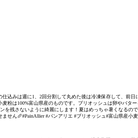
の仕込みは週に1、2回分割して丸めた後は冷凍保存して、前
麦粉は100%富山県産のものです。ブリオッシュは卵やバタ
ゲンを残さないように綺麗にします！夏はめっちゃ暑くなるの
#PainAllier #パンアリエ #ブリオッシュ#富山県産小