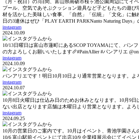
（月・祝日）の3日間、富山県南砺市桜ヶ池公園周辺にてイ
プール、空気であそぶクッション遊具など子どもたちの遊び
材を活かした美味しい食事、「自然」「伝統」「文化」に触れ
日の3連休はぜひ「PLAY EARTH PARKNanto Naturi
instagram
2024.10.09
10/13日曜日は富山市蓮町にあるSCOP TOYAMAに
の方よろしくお願いいたします🥖#PainAllier #パンアリエ @onlin
instagram
2024.10.09
パンアリエです！明日10月10日より通常営業となります。
instagram
2024.10.07
10月8日火曜日は仕込み日のためお休みとなります。10月
ない出店となります店舗は木曜日より営業となります。よろ
instagram
2024.09.25
10月の営業日のご案内です。10月はイベント、青池学園さん
10/6 富山駅前イベントにて出店10/9 企業様展示会にてイベント参加