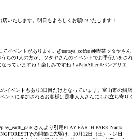
出店いたします。明日もよろしくお願いいたします！
があります。@tsutaya_coffee 純喫茶ツタヤさん
催者のうちの1人の方が、︎ツタヤさんのイベントでお手伝いをされ
ますね！楽しみですね！#PainAllier #パンアリエ
パンアリエは他のイベントもあり3日目だけとなっています。富山市の鮨店
イベントに参加されるお客様は是非人人さんにもお立ち寄りく
ark さんより引用︎PLAY EARTH PARK Nanto
RINGFORESTIその開業に先駆け、10月12日（土）～14日