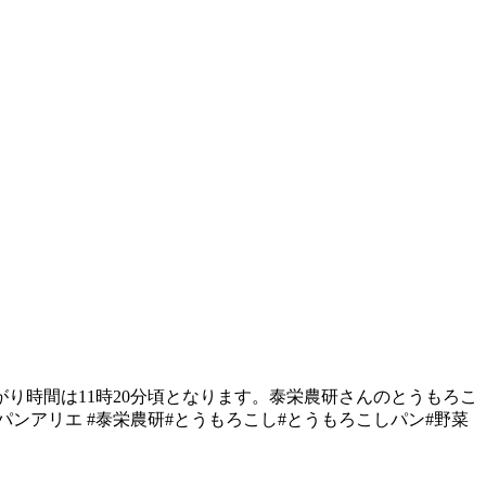
り時間は11時20分頃となります。泰栄農研さんのとうもろこ
#パンアリエ #泰栄農研#とうもろこし#とうもろこしパン#野菜