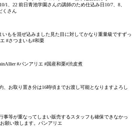
店があり10/1、22 前日青池学園さんの講師のため仕込み日10/7、8、
りだくさん
いもを混ぜ込みました️見た目に対してかなり重量級ですずっ
リエ #さつまいも#和栗
lier #パンアリエ #国産和栗#渋皮煮
約、お取り置き分は16時頃までお渡し可能となりますよろし
、行事等が重なってしまい販売するスタッフも確保できなかっ
くお願い致します。パンアリエ