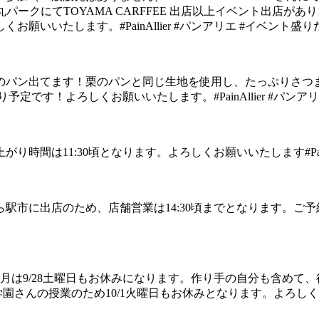
10/20 海王丸パークにてTOYAMA CARFFEE 出店以上イベント出
願いいたします。#PainAllier #パンアリエ #イベント盛
のパン出てます！栗のパンと同じ生地を使用し、たっぷりさつま
定です！よろしくお願いいたします。#PainAllier #パンア
は11:30頃となります。よろしくお願いいたします#PainAl
駅市に出店のため、店舗営業は14:30頃までとなります。ご予
月は9/28土曜日もお休みになります。作り手の自分も含めて
学園さんの授業のため10/1火曜日もお休みとなります。よろし