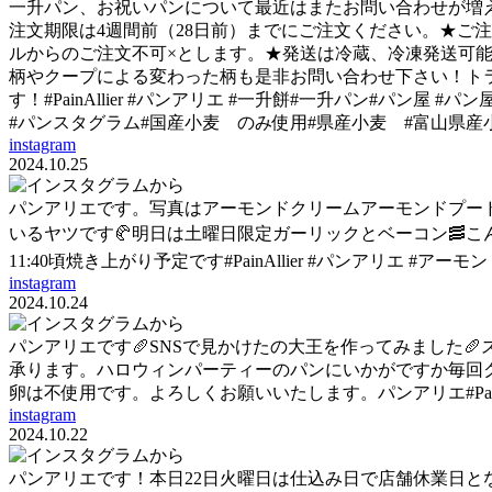
一升パン、お祝いパンについて最近はまたお問い合わせが増え
注文期限は4週間前（28日前）までにご注文ください。★ご注文方法
ルからのご注文不可×とします。★発送は冷蔵、冷凍発送可
柄やクープによる変わった柄も是非お問い合わせ下さい！トラブ
す！#PainAllier #パンアリエ #一升餅#一升パン#パン屋
#パンスタグラム#国産小麦 のみ使用#県産小麦 #富山県産
instagram
2024.10.25
パンアリエです。写真はアーモンドクリーム️アーモンドプ
いるヤツです🥐明日は土曜日限定ガーリックとベーコン🥓こ
11:40頃焼き上がり予定です️#PainAllier #パンアリエ 
instagram
2024.10.24
パンアリエです🥖SNSで見かけたの大王を作ってみました
承ります。ハロウィンパーティーのパンにいかがですか毎回
卵は不使用です。よろしくお願いいたします。パンアリエ#PainAl
instagram
2024.10.22
パンアリエです！本日22日火曜日は仕込み日で店舗休業日となっ