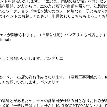
ベントを開催いたします。「土と光、南砺の遊び場」をコンセ
場を展開。夕方からは、土の光と気球が南砺を照らす、幻想的
るワークショップや桜ヶ池でのカヌー体験など、子どもから大人
ng Days」のイベントにお越しください！引用終わりこちらもよろしくお願い
て、パンフェスが開催されます。（旧県営住宅）パンアリエも出店
etakt
よろしくお願いいたします。パンアリエ
9日はイベント出店の為お休みとなります。（電気工事関係の方
しくお願いいたします。パンアリエ
の講師とがあるため、平日の営業日が仕込み日となりお休みが増
（一般販売はありません）10/13 SCOP TOYAMAさんにてmeet