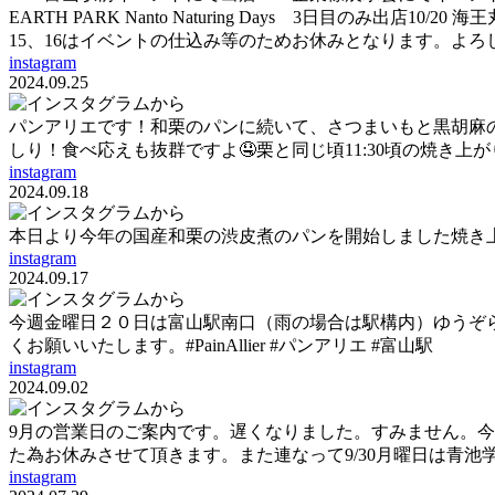
EARTH PARK Nanto Naturing Days 3日目のみ出店
15、16はイベントの仕込み等のためお休みとなります。よろしくお
instagram
2024.09.25
パンアリエです！和栗のパンに続いて、さつまいもと黒胡麻
しり！食べ応えも抜群ですよ🤤栗と同じ頃11:30頃の焼き上がり予
instagram
2024.09.18
本日より今年の国産和栗の渋皮煮のパンを開始しました焼き上がり時間
instagram
2024.09.17
今週金曜日２０日は富山駅南口（雨の場合は駅構内）ゆうぞら
くお願いいたします。#PainAllier #パンアリエ #富山駅
instagram
2024.09.02
9月の営業日のご案内です。遅くなりました。すみません。今
た為お休みさせて頂きます。また連なって9/30月曜日は青池
instagram