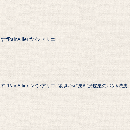
inAllier #パンアリエ
inAllier #パンアリエ #あき#秋#栗##渋皮栗のパン#渋皮