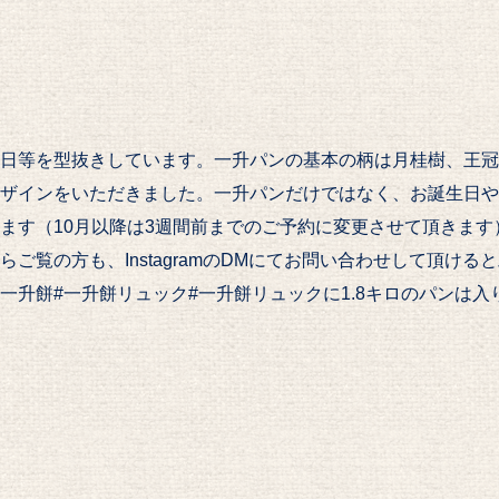
日等を型抜きしています。一升パンの基本の柄は月桂樹、王冠
ザインをいただきました。一升パンだけではなく、お誕生日やお
ます（10月以降は3週間前までのご予約に変更させて頂きます）ご
らご覧の方も、InstagramのDMにてお問い合わせして頂けると
一升餅#一升餅リュック#一升餅リュックに1.8キロのパンは