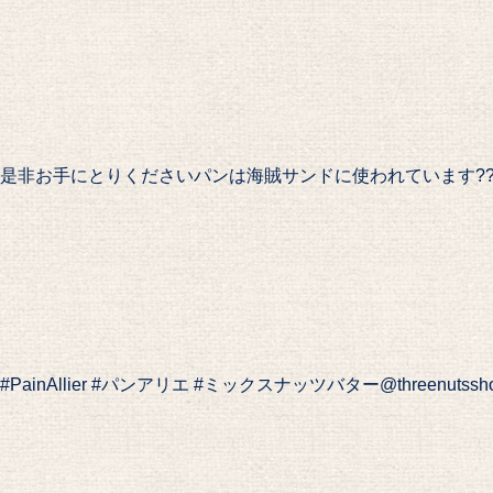
是非お手にとりください️パンは海賊サンドに使われています????#8ab
#PainAllier #パンアリエ #ミックスナッツバター@threenutssh