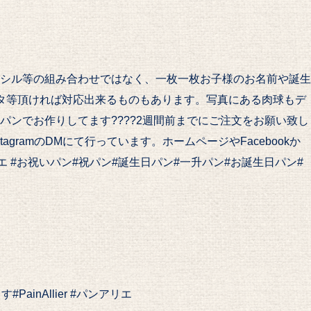
シル等の組み合わせではなく、一枚一枚お子様のお名前や誕生
タ等頂ければ対応出来るものもあります。写真にある肉球もデ
ンでお作りしてます????2週間前までにご注文をお願い致し
ramのDMにて行っています。ホームページやFacebookか
アリエ #お祝いパン#祝パン#誕生日パン#一升パン#お誕生日パン#
inAllier #パンアリエ