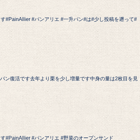
ainAllier #パンアリエ #一升パン#は#少し投稿を遡って#
パン復活です去年より栗を少し増量です中身の量は2枚目を見
ainAllier #パンアリエ #野菜のオープンサンド