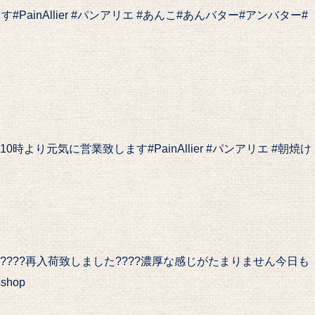
ainAllier #パンアリエ #あんこ#あんバター#アンバター#
り元気に営業致します️#PainAllier #パンアリエ #朝焼け
??再入荷致しました????濃厚な感じがたまりません️今日も
hop