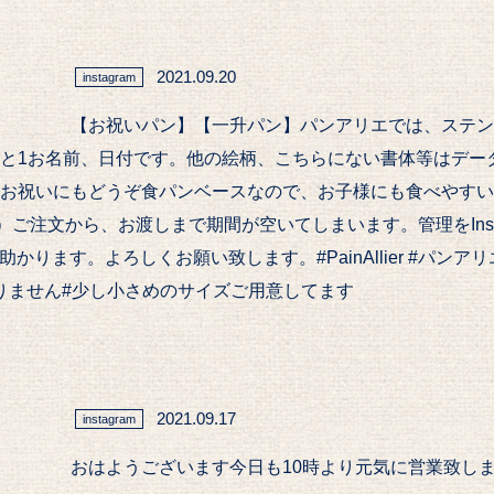
2021.09.20
instagram
【お祝いパン】【一升パン】パンアリエでは、ステン
と1お名前、日付です。他の絵柄、こちらにない書体等はデー
祝いにもどうぞ️食パンベースなので、お子様にも食べやすいパ
注文から、お渡しまで期間が空いてしまいます。管理をInstag
助かります。よろしくお願い致します。#PainAllier #パン
入りません#少し小さめのサイズご用意してます
2021.09.17
instagram
おはようございます今日も10時より元気に営業致します️#Pa