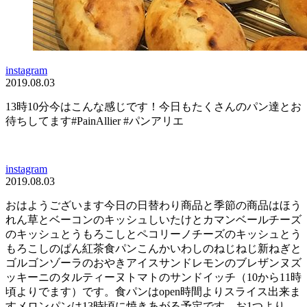
instagram
2019.08.03
13時10分今はこんな感じです！今日もたくさんのパン達とお
待ちしてます#PainAllier #パンアリエ
instagram
2019.08.03
おはようございます今日の日替わり商品と季節の商品はほう
れん草とベーコンのキッシュしいたけとカマンベールチーズ
のキッシュとうもろこしとペコリーノチーズのキッシュとう
もろこしのぱん紅茶食パンこんかいわしのねじねじ新ねぎと
ゴルゴンゾーラのおやきアイスサンドレモンのブレザンヌズ
ッキーニのタルティーヌトマトのサンドイッチ（10から11時
頃よりでます）です。食パンはopen時間よりスライス出来ま
すメロンパンは13時頃に焼きあがる予定です。お1つより、