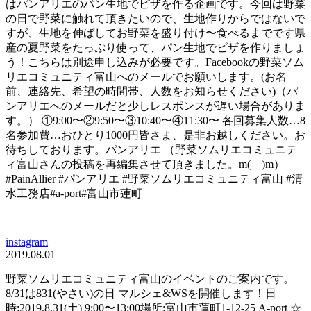
はパンアリエのパン生地でピザを作る企画です。今回は野菜
の日で野菜に触れて頂きたいので、生地作りからではないで
すが、生地を伸ばしてお野菜を盛り付け〜食べるまでです県
産の夏野菜をたっぷり使って、パン生地でピザを作りましょ
う！こちらは別途申し込みが必要です。Facebookの野菜ソム
リエコミュニティ富山へのメールでお願いします。(お名
前、連絡先、希望の時間帯、人数をお知らせください)（パ
ンアリエへのメールだと少しレスポンスが遅い場合がありま
す。） ①9:00〜②9:50〜③10:40〜④11:30〜 各回募集人数…8
名参加費…おひとり1000円皆さま、是非お越しください。お
待ちしております。パンアリエ （野菜ソムリエコミュニテ
ィ富山さんの投稿を再編集させて頂きました。m(__)m）
#PainAllier #パンアリエ #野菜ソムリエコミュニティ富山 #清
水工務店#a-port#富山市蓮町
instagram
2019.08.01
野菜ソムリエコミュニティ富山のイベントのご案内です。
8/31は831(やさい)の日 マルシェ&WSを開催します！日
時:2019.8.31(土) 9:00〜13:00場所:富山市蓮町1-12-25 A-port ☆