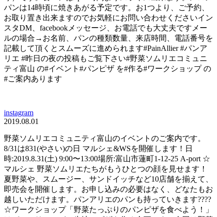
パンは14時頃に焼きあがる予定です。お1つより、ご予約、
お取り置き出来ますのでお気軽にお問い合わせくださいイン
スタDM、facebookメッセージ、お電話でも大丈夫ですメー
ルの場合→お名前、パンの種類数量、来店時間、電話番号を
記載して頂くとスムーズに進められます#PainAllier #パンア
リエ #昨日の夜の投稿もご覧下さい#野菜ソムリエコミュニ
ティ富山 の#イベント#パンピザ を#作る#ワークショップ の
#ご案内あります
instagram
2019.08.01
野菜ソムリエコミュニティ富山のイベントのご案内です。
8/31は831(やさい)の日 マルシェ&WSを開催します！日
時:2019.8.31(土) 9:00〜13:00場所:富山市蓮町1-12-25 A-port ☆
マルシェ 野菜ソムリエたちがもうひとつの顔を見せます！
夏野菜や、スムージー、サンドイッチなど10店舗を揃えて、
即売会を開催します。お申し込みの必要はなく、どなたもお
越しいただけます。パンアリエのパンも持っていきます????
☆ワークショップ「野菜たっぷりのパンピザを食べよう！」