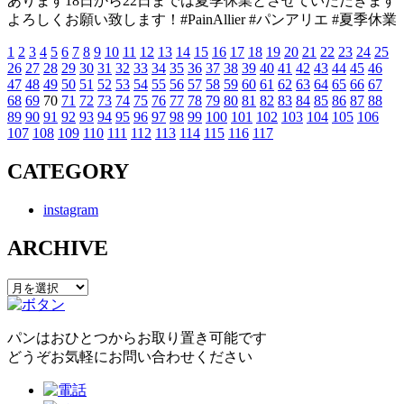
あります18日から22日までは夏季休業とさせていただきます
よろしくお願い致します！#PainAllier #パンアリエ #夏季休業
1
2
3
4
5
6
7
8
9
10
11
12
13
14
15
16
17
18
19
20
21
22
23
24
25
投
26
27
28
29
30
31
32
33
34
35
36
37
38
39
40
41
42
43
44
45
46
稿
47
48
49
50
51
52
53
54
55
56
57
58
59
60
61
62
63
64
65
66
67
68
69
70
71
72
73
74
75
76
77
78
79
80
81
82
83
84
85
86
87
88
の
89
90
91
92
93
94
95
96
97
98
99
100
101
102
103
104
105
106
107
108
109
110
111
112
113
114
115
116
117
ペ
CATEGORY
ー
ジ
instagram
送
ARCHIVE
り
ARCHIVE
パンはおひとつからお取り置き可能です
どうぞお気軽にお問い合わせください