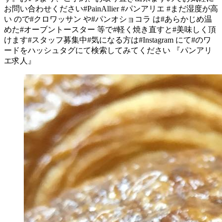
お問い合わせください#PainAllier #パンアリエ #まだ湿度が高
い ので#クロワッサン や#パンオショコラ は#あらかじめ温
めた#オーブントースター 等で#軽く焼き直すと#美味しく頂
けます#スタッフ募集中#気になる方は#Instagram にて#︎のワ
ードをハッシュタグにて検索してみてください 『パンアリ
エ求人』