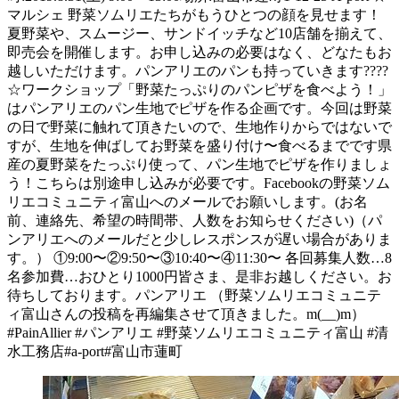
マルシェ 野菜ソムリエたちがもうひとつの顔を見せます！
夏野菜や、スムージー、サンドイッチなど10店舗を揃えて、
即売会を開催します。お申し込みの必要はなく、どなたもお
越しいただけます。パンアリエのパンも持っていきます????
☆ワークショップ「野菜たっぷりのパンピザを食べよう！」
はパンアリエのパン生地でピザを作る企画です。今回は野菜
の日で野菜に触れて頂きたいので、生地作りからではないで
すが、生地を伸ばしてお野菜を盛り付け〜食べるまでです県
産の夏野菜をたっぷり使って、パン生地でピザを作りましょ
う！こちらは別途申し込みが必要です。Facebookの野菜ソム
リエコミュニティ富山へのメールでお願いします。(お名
前、連絡先、希望の時間帯、人数をお知らせください)（パ
ンアリエへのメールだと少しレスポンスが遅い場合がありま
す。） ①9:00〜②9:50〜③10:40〜④11:30〜 各回募集人数…8
名参加費…おひとり1000円皆さま、是非お越しください。お
待ちしております。パンアリエ （野菜ソムリエコミュニテ
ィ富山さんの投稿を再編集させて頂きました。m(__)m）
#PainAllier #パンアリエ #野菜ソムリエコミュニティ富山 #清
水工務店#a-port#富山市蓮町