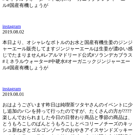
ル#国産有機しょうが
instagram
2019.08.02
本日より、オシャレなボトルのお水と国産有機生姜のジンジ
ャーエール販売してますジンジャーエールは生姜が濃ゆい感
じでたまりません#レアルマドリード公式#ソランデカブラス
#ミネラルウォーター#中硬水#オーガニックジンジャーエー
ル#国産有機しょうが
instagram
2019.08.01
おはようございます昨日は純喫茶ツタヤさんのイベントに少
し追加のパンを持って行ったのですが、たくさんの方が????
楽しんでおられました今日の日替わり商品と季節の商品は、
とうもろこしのぱんとうもろこしとペコリーノチーズのキッ
シュ新ねぎとゴルゴンゾーラのおやきアイスサンドズッキー