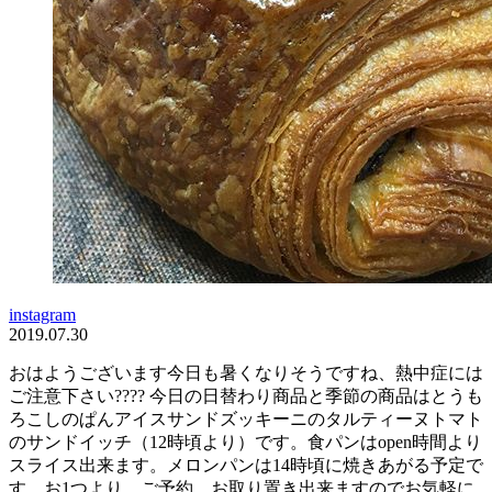
instagram
2019.07.30
おはようございます今日も暑くなりそうですね、熱中症には
ご注意下さい???? 今日の日替わり商品と季節の商品はとうも
ろこしのぱんアイスサンドズッキーニのタルティーヌトマト
のサンドイッチ（12時頃より）です。食パンはopen時間より
スライス出来ます。メロンパンは14時頃に焼きあがる予定で
す。お1つより、ご予約、お取り置き出来ますのでお気軽に