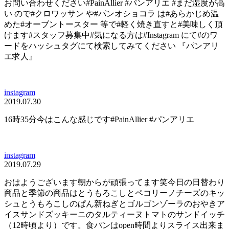
お問い合わせください#PainAllier #パンアリエ #まだ湿度が高
い ので#クロワッサン や#パンオショコラ は#あらかじめ温
めた#オーブントースター 等で#軽く焼き直すと#美味しく頂
けます#スタッフ募集中#気になる方は#Instagram にて#︎のワ
ードをハッシュタグにて検索してみてください 『パンアリ
エ求人』
instagram
2019.07.30
16時35分今はこんな感じです#PainAllier #パンアリエ
instagram
2019.07.29
おはようございます朝から️が頑張ってます笑今日の日替わり
商品と季節の商品はとうもろこしとペコリーノチーズのキッ
シュとうもろこしのぱん新ねぎとゴルゴンゾーラのおやきア
イスサンドズッキーニのタルティーヌトマトのサンドイッチ
（12時頃より）です。食パンはopen時間よりスライス出来ま