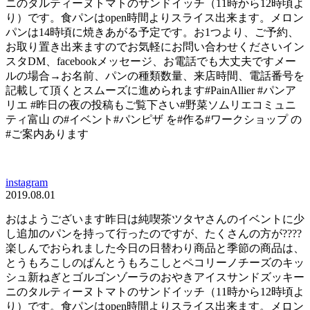
ニのタルティーヌトマトのサンドイッチ（11時から12時頃よ
り）です。食パンはopen時間よりスライス出来ます。メロン
パンは14時頃に焼きあがる予定です。お1つより、ご予約、
お取り置き出来ますのでお気軽にお問い合わせくださいイン
スタDM、facebookメッセージ、お電話でも大丈夫ですメー
ルの場合→お名前、パンの種類数量、来店時間、電話番号を
記載して頂くとスムーズに進められます#PainAllier #パンア
リエ #昨日の夜の投稿もご覧下さい#野菜ソムリエコミュニ
ティ富山 の#イベント#パンピザ を#作る#ワークショップ の
#ご案内あります
instagram
2019.08.01
おはようございます昨日は純喫茶ツタヤさんのイベントに少
し追加のパンを持って行ったのですが、たくさんの方が????
楽しんでおられました今日の日替わり商品と季節の商品は、
とうもろこしのぱんとうもろこしとペコリーノチーズのキッ
シュ新ねぎとゴルゴンゾーラのおやきアイスサンドズッキー
ニのタルティーヌトマトのサンドイッチ（11時から12時頃よ
り）です。食パンはopen時間よりスライス出来ます。メロン