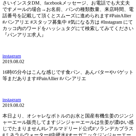
さいインスタDM、facebookメッセージ、お電話でも大丈夫
ですメールの場合→お名前、パンの種類数量、来店時間、電
話番号を記載して頂くとスムーズに進められます#PainAllier
#パンアリエ #スタッフ募集中 #気になる方は #Instagram にて
カッコ内のワードをハッシュタグにて検索してみてください
『パンアリエ求人』
instagram
2019.08.02
16時05分今はこんな感じです食パン、あんバターやバゲット
等まだあります#PainAllier #パンアリエ
instagram
2019.08.02
本日より、オシャレなボトルのお水と国産有機生姜のジンジ
ャーエール販売してますジンジャーエールは生姜が濃ゆい感
じでたまりません#レアルマドリード公式#ソランデカブラス
#ミネラルウォーター#中硬水#オーガニックジンジャーエー