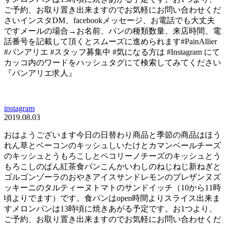
ご予約、お取り置き出来ますのでお気軽にお問い合わせくだ
さいインスタDM、facebookメッセージ、お電話でも大丈夫
ですメールの場合→お名前、パンの種類数量、来店時間、電
話番号を記載して頂くとスムーズに進められます#PainAllier
#パンアリエ #スタッフ募集中 #気になる方は #Instagram にて
カッコ内のワードをハッシュタグにて検索してみてください
『パンアリエ求人』
instagram
2019.08.03
おはようございます今日の日替わり商品と季節の商品はほう
れん草とベーコンのキッシュしいたけとカマンベールチーズ
のキッシュとうもろこしとペコリーノチーズのキッシュとう
もろこしのぱん紅茶食パンこんかいわしのねじねじ新ねぎと
ゴルゴンゾーラのおやきアイスサンドレモンのブレザンヌズ
ッキーニのタルティーヌトマトのサンドイッチ（10から11時
頃よりでます）です。食パンはopen時間よりスライス出来ま
すメロンパンは13時頃に焼きあがる予定です。お1つより、
ご予約、お取り置き出来ますのでお気軽にお問い合わせくだ