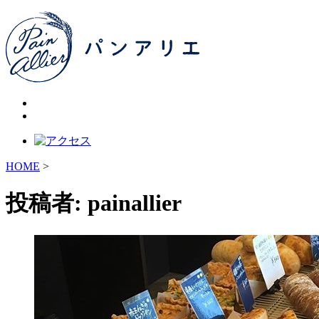
HOME
>
投稿者:
painallier