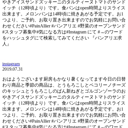
やきアイスサンドズッキーニのタルティーヌトマトのサンド
イッチ（12時頃より）です。食パンはopen時間よりスライス
出来ます。メロンパンは14時頃に焼きあがる予定です。お1
つより、ご予約、お取り置き出来ますのでお気軽にお問い合
わせください#PainAllier #パンアリエ #野菜のオープンサンド
#スタッフ募集中#気になる方は#Instagram にて #→のワード
をハッシュタグにて検索してみてください 『パンアリエ求
人』
instagram
2019.07.31
おはようございます厨房もかなり暑くなってます今日の日替
わり商品と季節の商品は、とうもろこしとペコリーノチーズ
のキッシュとうもろこしのぱん新ねぎとゴルゴンゾーラのお
やきアイスサンドズッキーニのタルティーヌトマトのサンド
イッチ（12時頃より）です。食パンはopen時間よりスライス
出来ます。メロンパンは14時頃に焼きあがる予定です。お1
つより、ご予約、お取り置き出来ますのでお気軽にお問い合
わせください#PainAllier #パンアリエ #野菜のオープンサンド
#スタッフ募集中#気になる方は#Instagram にて #→のワード