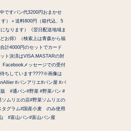
中です️パン代3200円おまかせ
ます）＋送料800円（箱代込、5
便になります）《翌日配送地域ま
どお得️》（検索上は青森から福
合計4000円のセットでカード
ト決済はVISA.MASTARの対
cebookメッセージでの受付
待ちしています????※画像は
lier #パンアリエ#パン屋 #パ
販 #通パン#野菜 #野菜パン #
野菜ソムリエの店#野菜ソムリエの
ンスタグラム#国産小麦 のみ使用
山 #富山パン#富山パン屋