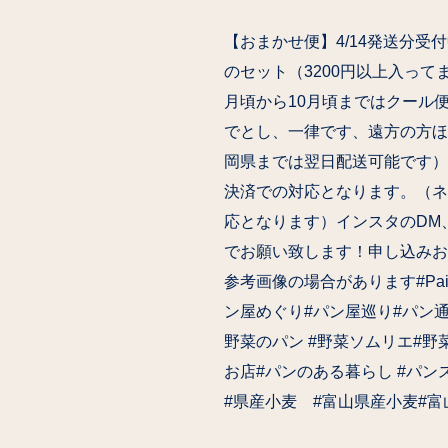
【おまかせ便】4/14発送分受付
のセット（3200円以上入って
月頃から10月頃まではクール
でとし、一律です、遠方の方ほ
岡県までは翌日配送可能です）
決済での対応となります。（ネッ
応となります）インスタのDM、Fa
でお願い致します！申し込みお
参考画像の場合があります#PainAl
ン屋めぐり#パン屋巡り#パン通
野菜のパン #野菜ソムリエ#
お店#パンのある暮らし #パ
#県産小麦 #富山県産小麦#富