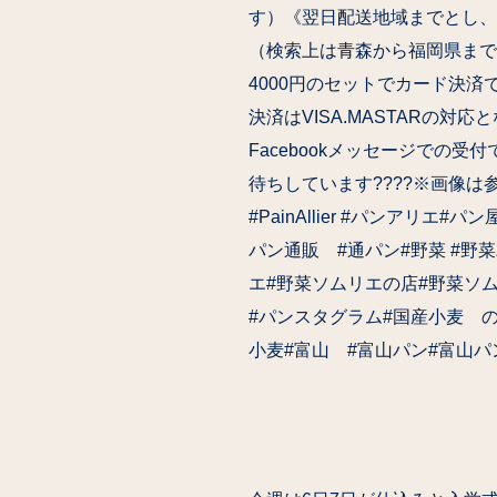
す）《翌日配送地域までとし、一
（検索上は青森から福岡県まで
4000円のセットでカード決
決済はVISA.MASTARの対
Facebookメッセージでの
待ちしています????※画像は
#PainAllier #パンアリエ#ハ
パン通販 #通パン#野菜 #野菜
エ#野菜ソムリエの店#野菜ソム
#パンスタグラム#国産小麦
小麦#富山 #富山パン#富山パ