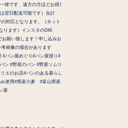
律です、遠方の方ほどお得️》
は翌日配送可能です）合計
済での対応となります。（ネット
応となります）インスタのDM、
受付でお願い致します！申し込みお
参考画像の場合があります
゚ン屋 #パン屋めぐり#パン屋巡り#
パン #野菜のパン #野菜ソムリ
リエのお店#パンのある暮らし
 のみ使用#県産小麦 #富山県産
ン屋