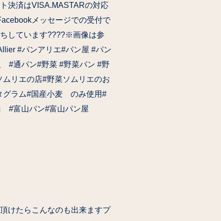
決済はVISA.MASTARの対応
ebookメッセージでの受付で
ちしています????※画像は参
ier #パンアリエ#パン屋 #パン
 #通パン#野菜 #野菜パン #野
菜ソムリエの店#野菜ソムリエのお
スタグラム#国産小麦 のみ使用#
山 #富山パン#富山パン屋
頂けたらこんなのも出来ます️プ