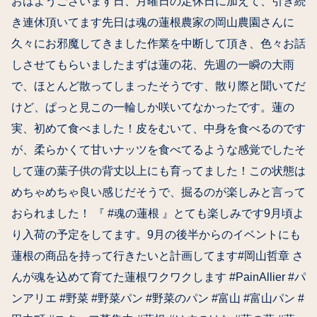
おはようございます日、月曜日の定休日に加えて、引き続
き連休頂いてます先日は魂の蓮根農家の岡山農園さんに
久々にお邪魔してきました作業を中断して頂き、色々お話
しさせてもらいましたまずは蓮の花、先週の一瞬の大雨
で、ほとんど散ってしまったそうです、散り際と聞いてだ
けど、ぱっと見この一輪しか咲いてなかったです。蓮の
実、初めて食べました！皮をむいて、中身を食べるのです
が、柔らかくて甘いナッツを食べてるような感覚でしたそ
して蓮の葉️子供の背丈以上にも育ってました！この状態は
めちゃめちゃ良い感じだそうで、掘るのが楽しみと言って
おられました！ 『 #魂の蓮根 』とても楽しみです9月頃よ
り入荷の予定をしてます。9月の後半からのイベントにも
蓮根の商品を持って行きたいと計画してます#岡山哲章 さ
んが魂を込めて育てた蓮根️ワクワクします #PainAllier #パ
ンアリエ #野菜 #野菜パン #野菜のパン #富山 #富山パン #