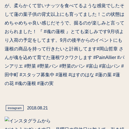
が、柔らかくて甘いナッツを食べてるような感覚でしたそ
して蓮の葉️子供の背丈以上にも育ってました！この状態は
めちゃめちゃ良い感じだそうで、掘るのが楽しみと言って
おられました！ 『 #魂の蓮根 』とても楽しみです9月頃よ
り入荷の予定をしてます。9月の後半からのイベントにも
蓮根の商品を持って行きたいと計画してます#岡山哲章 さ
んが魂を込めて育てた蓮根️ワクワクします #PainAllier #パ
ンアリエ #野菜 #野菜パン #野菜のパン #富山 #富山パン #
田中町 #スタッフ募集中 #蓮根 #はすのはな #蓮の葉 #蓮
の花 #魂の蓮根 #蓮の実
2018.08.21
instagram