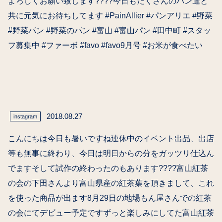
よろしくお願い致します????今日もたくさんのパン達と
共に元気にお待ちしてます️ #PainAllier #パンアリエ #野菜
#野菜パン #野菜のパン #富山 #富山パン #田中町 #スタッ
フ募集中 #ファーボ #favo #favo9月号 #お米が食べたい
2018.08.27
instagram
こんにちは今日も暑いですね️連休中のイベント出品、出店
等も無事に終わり、今日は明日からの分をガッツリ仕込ん
でますそして試作の終わったのもあります????富山紅茶
の会の下田さんより富山県産の紅茶葉を頂きまして、これ
を使った商品が出ます8月29日の地場もん屋さんでの紅茶
の会にてデビュー予定です︎ずっと楽しみにしてた富山紅茶