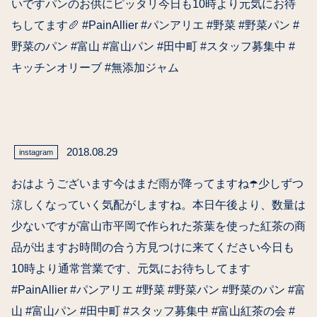
いですパンのお供にピッタリ今日も10時より元気にお待
ちしてます🥖 #PainAllier #パンアリエ #野菜 #野菜パン #
野菜のパン #富山 #富山パン #田中町 #スタッフ募集中 #
キッチンオリーブ #無添加ジャム
2018.08.29
instagram
おはようございます今はまだ雨が降ってますね☂️少しずつ
涼しくなっていく気配がしますね。本日午後より、数量は
少ないですが富山市平岡で作られた茶葉を使った紅茶の商
品が出ますお時間の合う方見つけに来てください今日も
10時より通常営業です、元気にお待ちしてます
#PainAllier #パンアリエ #野菜 #野菜パン #野菜のパン #富
山 #富山パン #田中町 #スタッフ募集中 #富山紅茶の会 #