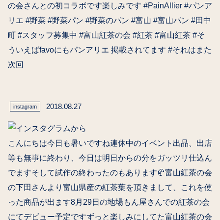
の会さんとの初コラボです楽しみです #PainAllier #パンア
リエ #野菜 #野菜パン #野菜のパン #富山 #富山パン #田中
町 #スタッフ募集中 #富山紅茶の会 #紅茶 #富山紅茶 #そ
ういえばfavoにもパンアリエ 掲載されてます #それはまた
次回
2018.08.27
instagram
こんにちは今日も暑いですね️連休中のイベント出品、出店
等も無事に終わり、今日は明日からの分をガッツリ仕込ん
でますそして試作の終わったのもあります🥐富山紅茶の会
の下田さんより富山県産の紅茶葉を頂きまして、これを使
った商品が出ます8月29日の地場もん屋さんでの紅茶の会
にてデビュー予定です︎ずっと楽しみにしてた富山紅茶の会