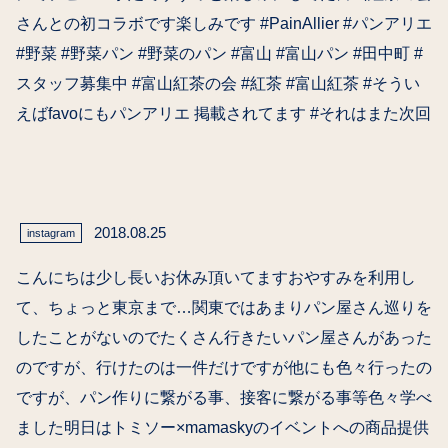
さんとの初コラボです楽しみです #PainAllier #パンアリエ
#野菜 #野菜パン #野菜のパン #富山 #富山パン #田中町 #
スタッフ募集中 #富山紅茶の会 #紅茶 #富山紅茶 #そうい
えばfavoにもパンアリエ 掲載されてます #それはまた次回
2018.08.25
instagram
こんにちは少し長いお休み頂いてますおやすみを利用し
て、ちょっと東京まで…関東ではあまりパン屋さん巡りを
したことがないのでたくさん行きたいパン屋さんがあった
のですが、行けたのは一件だけですが他にも色々行ったの
ですが、パン作りに繋がる事、接客に繋がる事等色々学べ
ました明日はトミソー×mamaskyのイベントへの商品提供