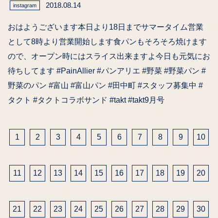
2018.08.14
instagram
おはようございます本日より18日までサマータイム営業
として8時より営業開始します食パンもそろそろ焼けます
ので、オープン時にはスライス出来ますよ今日も元気にお
待ちしてます #PainAllier #パンアリエ #野菜 #野菜パン #
野菜のパン #富山 #富山パン #田中町 #スタッフ募集中 #
タクト #タクトコラボサンド #takt #takt9月号
投
稿
1
2
3
4
5
6
7
8
9
10
の
ペ
11
12
13
14
15
16
17
18
19
20
ー
ジ
送
21
22
23
24
25
26
27
28
29
30