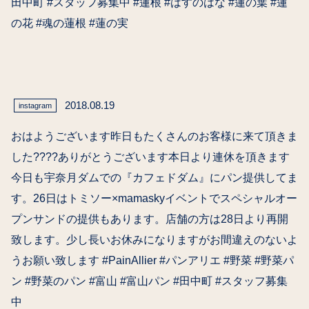
田中町 #スタッフ募集中 #蓮根 #はすのはな #蓮の葉 #蓮
の花 #魂の蓮根 #蓮の実
2018.08.19
instagram
おはようございます昨日もたくさんのお客様に来て頂きま
した????ありがとうございます本日より連休を頂きます
今日も宇奈月ダムでの『カフェドダム』にパン提供してま
す。26日はトミソー×mamaskyイベントでスペシャルオー
プンサンドの提供もあります。店舗の方は28日より再開
致します。少し長いお休みになりますがお間違えのないよ
うお願い致します #PainAllier #パンアリエ #野菜 #野菜パ
ン #野菜のパン #富山 #富山パン #田中町 #スタッフ募集
中