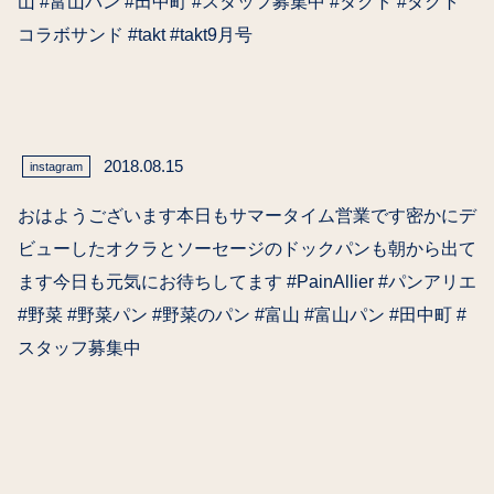
山 #富山パン #田中町 #スタッフ募集中 #タクト #タクト
コラボサンド #takt #takt9月号
2018.08.15
instagram
おはようございます本日もサマータイム営業です密かにデ
ビューしたオクラとソーセージのドックパンも朝から出て
ます今日も元気にお待ちしてます #PainAllier #パンアリエ
#野菜 #野菜パン #野菜のパン #富山 #富山パン #田中町 #
スタッフ募集中