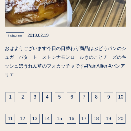
2019.02.19
instagram
おはようございます今日の日替わり商品はぶどうパンのシ
ュガーバタートーストシナモンロールきのことチーズのキ
ッシュほうれん草のフォカッチャです#PainAllier #パンア
リエ
投
稿
1
2
3
4
5
6
7
8
9
10
の
ペ
11
12
13
14
15
16
17
18
19
20
ー
ジ