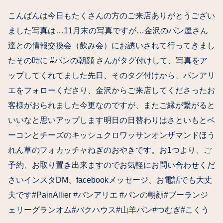
こんばんは今日もたくさんの方のご来店ありがとうござい
ました写真は…11月末の写真ですが…金沢のパン屋さん
達との情報交換会（飲み会）にお誘いされて行ってきまし
たその時に #パンの朝顔 さんがタグ付けして、写真をア
ップしてくれてました先日、そのタグ付けから、パンアリ
エをフォローくださり、金沢からご来店してくださったお
客様がおられました今更なのですが、またご縁が繋がると
いいなと思いアップします明日の日替わりはさといもとベ
ーコンとチーズのキッシュクロワッサンオンザマンドほう
れん草のフォカッチャねぎのおやきです。お1つより、ご
予約、お取り置き出来ますのでお気軽にお問い合わせくだ
さいインスタDM、facebookメッセージ、お電話でも大丈
夫です#PainAllier #パンアリエ #パンの朝顔#ブーランジ
ェリーグランオム#バクハウス#山羊パン#つむぎ#こくう