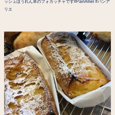
ッシュほうれん草のフォカッチャです#PainAllier #パンア
リエ