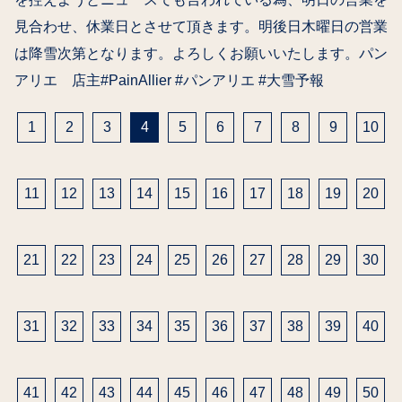
見合わせ、休業日とさせて頂きます。明後日木曜日の営業
は降雪次第となります。よろしくお願いいたします。パン
アリエ 店主#PainAllier #パンアリエ #大雪予報
投
稿
1
2
3
4
5
6
7
8
9
10
の
ペ
11
12
13
14
15
16
17
18
19
20
ー
ジ
送
21
22
23
24
25
26
27
28
29
30
り
31
32
33
34
35
36
37
38
39
40
41
42
43
44
45
46
47
48
49
50