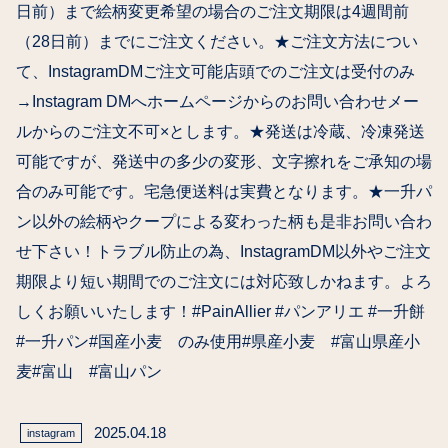
日前）まで絵柄変更希望の場合のご注文期限は4週間前
（28日前）までにご注文ください。★ご注文方法につい
て、InstagramDMご注文可能︎店頭でのご注文は受付のみ
→Instagram DMへ︎ホームページからのお問い合わせメー
ルからのご注文不可×とします。★発送は冷蔵、冷凍発送
可能ですが、発送中の多少の変形、文字擦れをご承知の場
合のみ可能です。宅急便送料は実費となります。★一升パ
ン以外の絵柄やクープによる変わった柄も是非お問い合わ
せ下さい！トラブル防止の為、InstagramDM以外やご注文
期限より短い期間でのご注文には対応致しかねます。よろ
しくお願いいたします！#PainAllier #パンアリエ #一升餅
#一升パン#国産小麦 のみ使用#県産小麦 #富山県産小
麦#富山 #富山パン
2025.04.18
instagram