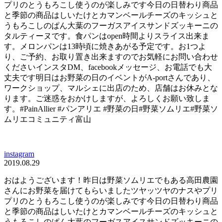
プリのとうもろこし使うのが楽しみです今日の日替わり商品
と季節の商品はしいたけとカマンベールチーズのキッシュと
うもろこしのぱん大葉のフーガスアイスサンドズッキーニの
タルティーヌです。食パンはopen時間よりスライス出来ま
す。メロンパンは13時頃に焼きあがる予定です。お1つよ
り、ご予約、お取り置き出来ますのでお気軽にお問い合わせ
くださいインスタDM、facebookメッセージ、お電話でも大
丈夫です明日はお野菜の日のイベントがA-portさんであり、
ワークショップ、マルシェに出店のため、店舗はお休みとな
ります。ご迷惑をおかけしますが、よろしくお願い致しま
す。#PainAllier #パンアリエ #野菜の日#野菜ソムリエ#野菜ソ
ムリエコミュニティ富山
instagram
2019.08.29
おはようございます！昨日は野菜ソムリエでもある高田農園
さんにお野菜を届けてもらいましたツヤッツヤのナスやプリ
プリのとうもろこし使うのが楽しみです今日の日替わり商品
と季節の商品はしいたけとカマンベールチーズのキッシュと
うもろこしのぱん大葉のフーガスアイスサンドズッキーニの