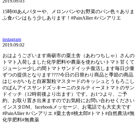
2019.09.03
15時00あんバターや、メロンパンやお野菜のパン色々ありま
ふ食パンはもう少しあります！#PainAllier #パンアリエ
instagram
2019.09.02
おはようございます南砺市の粟土舎（あわつちしゃ）さんの
トマト入荷しました化学肥料や農薬を使わないトマト甘くて
ジューシー少しの間トマトサンドイッチ復活します毎日少量
ずつの提供となります????今日の日替わり商品と季節の商品
はじゃがいもと自家製粒マスタードのキッシュとうもろこし
のぱんアイスサンドズッキーニのタルティーヌトマトのサン
ドイッチ（12時前後より出ます）です。お1つより、ご予
約、お取り置き出来ますのでお気軽にお問い合わせください
インスタDM、facebookメッセージ、お電話でも大丈夫です
#PainAllier #パンアリエ #粟土舎#桃太郎#トマト#自然農法#無
化学肥料#無農薬