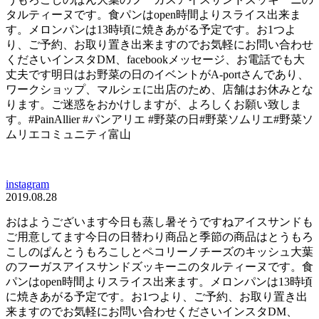
タルティーヌです。食パンはopen時間よりスライス出来ま
す。メロンパンは13時頃に焼きあがる予定です。お1つよ
り、ご予約、お取り置き出来ますのでお気軽にお問い合わせ
くださいインスタDM、facebookメッセージ、お電話でも大
丈夫です明日はお野菜の日のイベントがA-portさんであり、
ワークショップ、マルシェに出店のため、店舗はお休みとな
ります。ご迷惑をおかけしますが、よろしくお願い致しま
す。#PainAllier #パンアリエ #野菜の日#野菜ソムリエ#野菜ソ
ムリエコミュニティ富山
instagram
2019.08.28
おはようございます今日も蒸し暑そうですねアイスサンドも
ご用意してます今日の日替わり商品と季節の商品はとうもろ
こしのぱんとうもろこしとペコリーノチーズのキッシュ大葉
のフーガスアイスサンドズッキーニのタルティーヌです。食
パンはopen時間よりスライス出来ます。メロンパンは13時頃
に焼きあがる予定です。お1つより、ご予約、お取り置き出
来ますのでお気軽にお問い合わせくださいインスタDM、