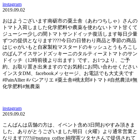
instagram
2019.09.02
おはようございます南砺市の粟土舎（あわつちしゃ）さんの
トマト入荷しました化学肥料や農薬を使わないトマト甘くて
ジューシー少しの間トマトサンドイッチ復活します毎日少量
ずつの提供となります????今日の日替わり商品と季節の商品
はじゃがいもと自家製粒マスタードのキッシュとうもろこし
のぱんアイスサンドズッキーニのタルティーヌトマトのサン
ドイッチ（12時前後より出ます）です。お1つより、ご予
約、お取り置き出来ますのでお気軽にお問い合わせください
インスタDM、facebookメッセージ、お電話でも大丈夫です
#PainAllier #パンアリエ #粟土舎#桃太郎#トマト#自然農法#無
化学肥料#無農薬
instagram
2019.09.02
こんばんは店舗の方は、イベント含め3日間おやすみ頂きま
した、ありがとうございました明日（火曜）より通常営業と
なります????@tsutaya_coffee 純喫茶ツタヤさんで提供されて