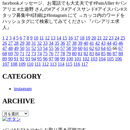
facebookメッセージ、お電話でも大丈夫です#PainAllier #パン
アリエ #土遊野 さんの#アイス#アイスサンド#アイスパン#ス
タッフ募集中#詳細は#Instagram にて →カッコ内のワードを
ハッシュタグにて検索してみてください 『パンアリエ求
人』
1
2
3
4
5
6
7
8
9
10
11
12
13
14
15
16
17
18
19
20
21
22
23
24
25
投
26
27
28
29
30
31
32
33
34
35
36
37
38
39
40
41
42
43
44
45
46
稿
47
48
49
50
51
52
53
54
55
56
57
58
59
60
61
62
63
64
65
66
67
68
69
70
71
72
73
74
75
76
77
78
79
80
81
82
83
84
85
86
87
88
の
89
90
91
92
93
94
95
96
97
98
99
100
101
102
103
104
105
106
107
108
109
110
111
112
113
114
115
116
117
ペ
CATEGORY
ー
ジ
instagram
送
ARCHIVE
り
ARCHIVE
パンはおひとつからお取り置き可能です