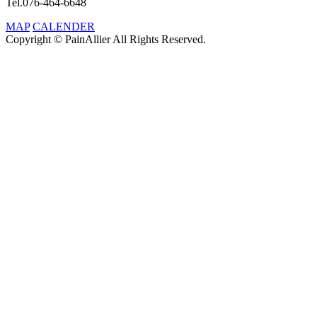
Tel.076-464-6648
MAP
CALENDER
Copyright © PainAllier All Rights Reserved.