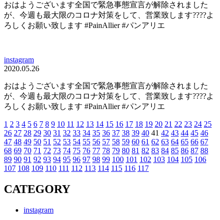
おはようございます全国で緊急事態宣言が解除されました
が、今週も最大限のコロナ対策をして、営業致します????よ
ろしくお願い致します️ #PainAllier #パンアリエ
instagram
2020.05.26
おはようございます全国で緊急事態宣言が解除されました
が、今週も最大限のコロナ対策をして、営業致します????よ
ろしくお願い致します️ #PainAllier #パンアリエ
1
2
3
4
5
6
7
8
9
10
11
12
13
14
15
16
17
18
19
20
21
22
23
24
25
投
26
27
28
29
30
31
32
33
34
35
36
37
38
39
40
41
42
43
44
45
46
稿
47
48
49
50
51
52
53
54
55
56
57
58
59
60
61
62
63
64
65
66
67
68
69
70
71
72
73
74
75
76
77
78
79
80
81
82
83
84
85
86
87
88
の
89
90
91
92
93
94
95
96
97
98
99
100
101
102
103
104
105
106
107
108
109
110
111
112
113
114
115
116
117
ペ
CATEGORY
ー
ジ
instagram